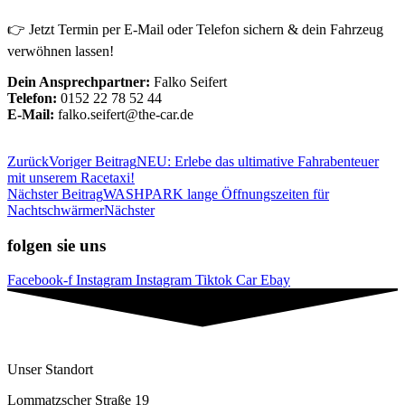
👉 Jetzt Termin per E-Mail oder Telefon sichern & dein Fahrzeug
verwöhnen lassen!
Dein Ansprechpartner:
Falko Seifert
Telefon:
0152 22 78 52 44
E-Mail:
falko.seifert@the-car.de
Zurück
Voriger Beitrag
NEU: Erlebe das ultimative Fahrabenteuer
mit unserem Racetaxi!
Nächster Beitrag
WASHPARK lange Öffnungszeiten für
Nachtschwärmer
Nächster
folgen sie uns
Facebook-f
Instagram
Instagram
Tiktok
Car
Ebay
Unser Standort
Lommatzscher Straße 19